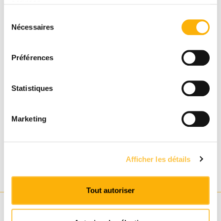
services.
Posté le
13 octobre 2025
Sélection
par
Clos des Rocs
Nécessaires
du
consentement
PARTAGER L’ACTUALITÉ SUR
Préférences
Statistiques
Marketing
RETOUR AUX ACTUALITÉS
Afficher les détails
Tout autoriser