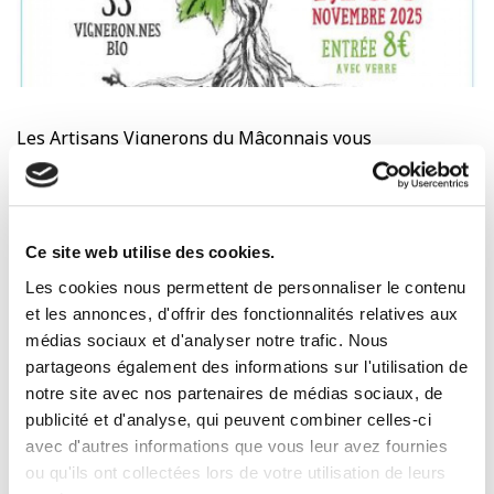
Les Artisans Vignerons du Mâconnais vous
accueilleront les 1,2 et 3 Novembre 2025 à
leur 20ème édition au salon des vins du Chateau
d'Hurigny (71) nommé pour l'occasion "Des Racines et
des Verres" !
Ce site web utilise des cookies.
>> Samedi 1er et dimanche 2 novembre : ouvert tout
Les cookies nous permettent de personnaliser le contenu
public (entrée 8€ sur place avec un verre)
et les annonces, d'offrir des fonctionnalités relatives aux
médias sociaux et d'analyser notre trafic. Nous
>> Lundi 3 novembre : réservé aux
partageons également des informations sur l'utilisation de
professionnels (entrée 8€ avec repas et verre)
notre site avec nos partenaires de médias sociaux, de
publicité et d'analyse, qui peuvent combiner celles-ci
Nous serions heureux de vous retrouver sur place !
avec d'autres informations que vous leur avez fournies
ou qu'ils ont collectées lors de votre utilisation de leurs